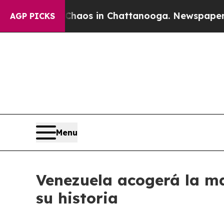
lapse
Chaos in Chattanooga. Newspaper Owner Cal
AGP PICKS
Menu
Venezuela acogerá la ma
su historia