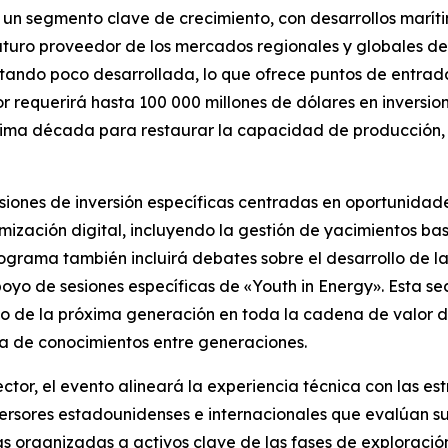
un segmento clave de crecimiento, con desarrollos marít
uro proveedor de los mercados regionales y globales de 
stando poco desarrollada, lo que ofrece puntos de entrada 
tor requerirá hasta 100 000 millones de dólares en inver
xima década para restaurar la capacidad de producción, m
ones de inversión específicas centradas en oportunidades
mización digital, incluyendo la gestión de yacimientos basad
ograma también incluirá debates sobre el desarrollo de la
poyo de sesiones específicas de «Youth in Energy». Esta se
zgo de la próxima generación en toda la cadena de valor de
ia de conocimientos entre generaciones.
ector, el evento alineará la experiencia técnica con las e
versores estadounidenses e internacionales que evalúan s
as organizadas a activos clave de las fases de exploració